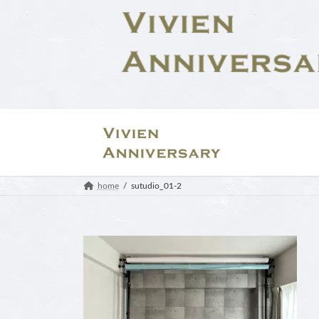
コ
ナ
ン
ビ
テ
ゲ
ン
ー
ツ
シ
へ
ョ
ス
ン
キ
に
ッ
移
プ
動
home
sutudio_01-2