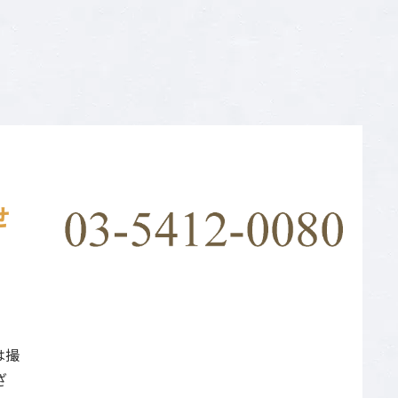
せ
は撮
ざ