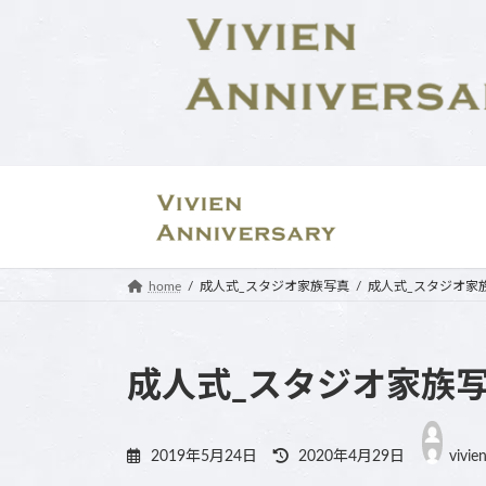
コ
ナ
ン
ビ
テ
ゲ
ン
ー
ツ
シ
へ
ョ
ス
ン
キ
に
ッ
移
プ
動
home
成人式_スタジオ家族写真
成人式_スタジオ家
成人式_スタジオ家族
最
終
2019年5月24日
2020年4月29日
vivie
更