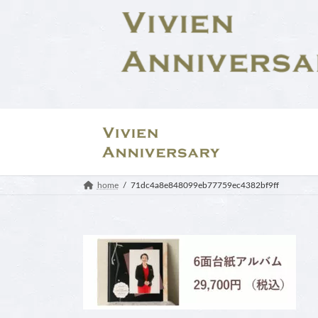
コ
ナ
ン
ビ
テ
ゲ
ン
ー
ツ
シ
へ
ョ
ス
ン
キ
に
ッ
移
プ
動
home
71dc4a8e848099eb77759ec4382bf9ff