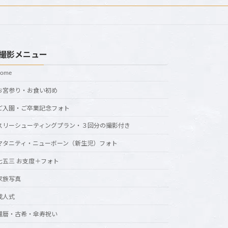
撮影メニュー
home
お宮参り・お食い初め
ご入園・ご卒業記念フォト
スリーシューティングプラン・３回分の撮影付き
マタニティ・ニューボーン（新生児）フォト
七五三 お支度＋フォト
家族写真
成人式
還暦・古希・傘寿祝い