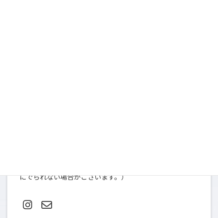
まずはお気軽にお問合せくださ
い
お問い合わせ
〒107-0052
東京都港区赤坂９-2-13 ninety two 13-401
TEL＆FAX: 03-5412-0080（土日祝は撮影のため、お電話
にでられない場合がございます。）