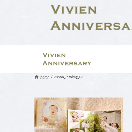
コ
ナ
ン
ビ
テ
ゲ
ン
ー
ツ
シ
へ
ョ
ス
ン
キ
に
ッ
移
プ
動
home
3shoo_infoimg_06