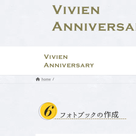
コ
ナ
ン
ビ
テ
ゲ
ン
ー
ツ
シ
へ
ョ
ス
ン
キ
に
ッ
移
プ
動
home