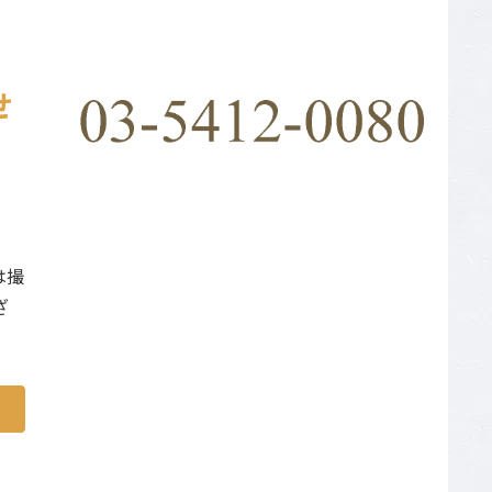
せ
は撮
ざ