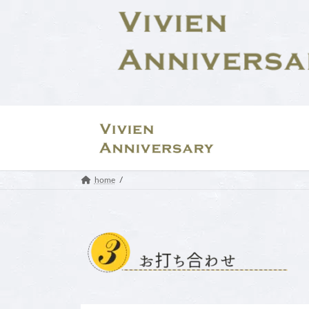
コ
ナ
ン
ビ
テ
ゲ
ン
ー
ツ
シ
へ
ョ
ス
ン
キ
に
ッ
移
プ
動
home