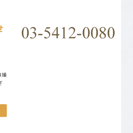
せ
は撮
ざ