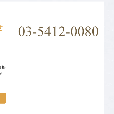
せ
は撮
ざ