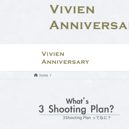
コ
ナ
ン
ビ
テ
ゲ
ン
ー
ツ
シ
へ
ョ
ス
ン
キ
に
ッ
移
プ
動
home