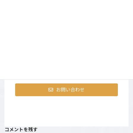
まずはお気軽にお問合せく
ださい
〒107-0052 東京都港区赤坂9-2-13 ninetytwo13・401
営業時間：AM10:00～PM6:00 （土日祝は撮影のた
め、お電話にでられない場合がございます。）
お問い合わせ
コメントを残す