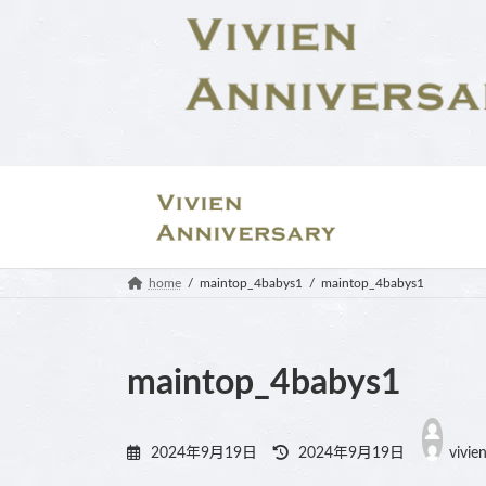
コ
ナ
ン
ビ
テ
ゲ
ン
ー
ツ
シ
へ
ョ
ス
ン
キ
に
ッ
移
プ
動
home
maintop_4babys1
maintop_4babys1
maintop_4babys1
最
終
2024年9月19日
2024年9月19日
vivie
更