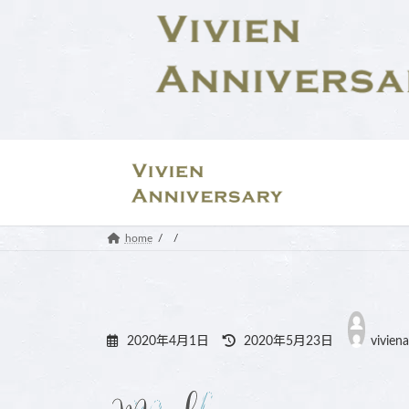
コ
ナ
ン
ビ
テ
ゲ
ン
ー
ツ
シ
へ
ョ
ス
ン
キ
に
ッ
移
プ
動
home
最
終
2020年4月1日
2020年5月23日
vivien
更
新
日