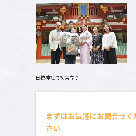
新
日
時
:
日枝神社で初宮参り
まずはお気軽にお問合せく
さい