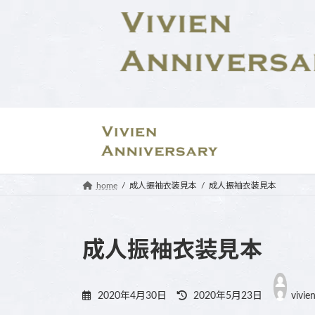
コ
ナ
ン
ビ
テ
ゲ
ン
ー
ツ
シ
へ
ョ
ス
ン
キ
に
ッ
移
プ
動
home
成人振袖衣装見本
成人振袖衣装見本
成人振袖衣装見本
最
終
2020年4月30日
2020年5月23日
vivie
更