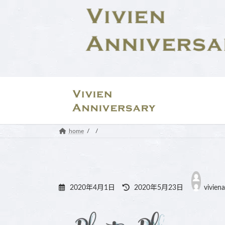
コ
ナ
ン
ビ
テ
ゲ
ン
ー
ツ
シ
へ
ョ
ス
ン
キ
に
ッ
移
プ
動
home
最
終
2020年4月1日
2020年5月23日
vivien
更
新
日