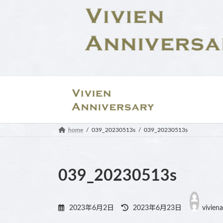
コ
ナ
ン
ビ
テ
ゲ
ン
ー
ツ
シ
へ
ョ
ス
ン
キ
に
ッ
移
プ
動
home
039_20230513s
039_20230513s
039_20230513s
最
終
2023年6月2日
2023年6月23日
vivien
更