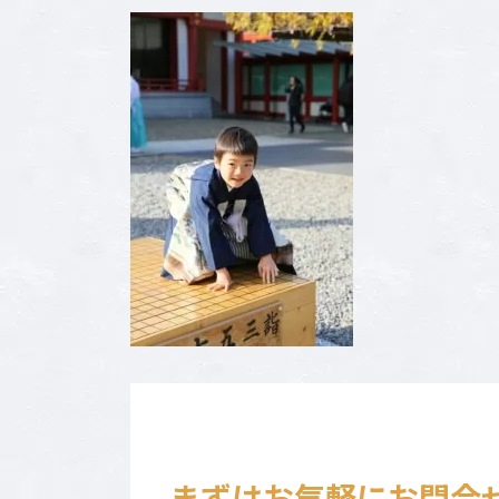
新
日
時
: