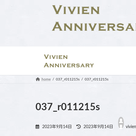
コ
ナ
ン
ビ
テ
ゲ
ン
ー
ツ
シ
へ
ョ
ス
ン
キ
に
ッ
移
プ
動
home
037_r011215s
037_r011215s
037_r011215s
最
終
2023年9月14日
2023年9月14日
vivie
更