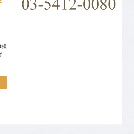
せ
は撮
ざ